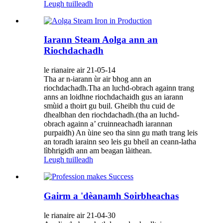
Leugh tuilleadh
Iarann ​​​​Steam Aolga ann an
Riochdachadh
le rianaire air 21-05-14
Tha ar n-iarann ​​​​ùr air bhog ann an
riochdachadh.Tha an luchd-obrach againn trang
anns an loidhne riochdachaidh gus an iarann ​​​​
smùid a thoirt gu buil. Gheibh thu cuid de
dhealbhan den riochdachadh.(tha an luchd-
obrach againn a’ cruinneachadh iarannan
purpaidh) An ùine seo tha sinn gu math trang leis
an toradh iarainn seo leis gu bheil an ceann-latha
lìbhrigidh ann am beagan làithean.
Leugh tuilleadh
Gairm a 'dèanamh Soirbheachas
le rianaire air 21-04-30