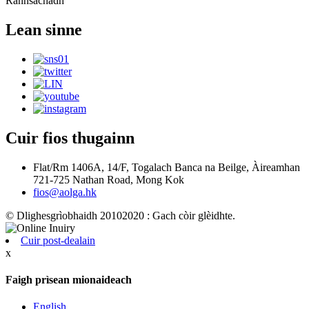
Rannsachadh
Lean sinne
Cuir fios thugainn
Flat/Rm 1406A, 14/F, Togalach Banca na Beilge, Àireamhan
721-725 Nathan Road, Mong Kok
fios@aolga.hk
© Dlighesgrìobhaidh 20102020 : Gach còir glèidhte.
Cuir post-dealain
x
Faigh prìsean mionaideach
English