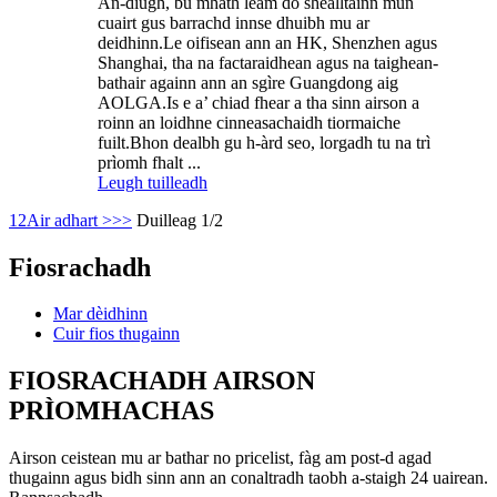
An-diugh, bu mhath leam do shealltainn mun
cuairt gus barrachd innse dhuibh mu ar
deidhinn.Le oifisean ann an HK, Shenzhen agus
Shanghai, tha na factaraidhean agus na taighean-
bathair againn ann an sgìre Guangdong aig
AOLGA.Is e a’ chiad fhear a tha sinn airson a
roinn an loidhne cinneasachaidh tiormaiche
fuilt.Bhon dealbh gu h-àrd seo, lorgadh tu na trì
prìomh fhalt ...
Leugh tuilleadh
1
2
Air adhart >
>>
Duilleag 1/2
Fiosrachadh
Mar dèidhinn
Cuir fios thugainn
FIOSRACHADH AIRSON
PRÌOMHACHAS
Airson ceistean mu ar bathar no pricelist, fàg am post-d agad
thugainn agus bidh sinn ann an conaltradh taobh a-staigh 24 uairean.