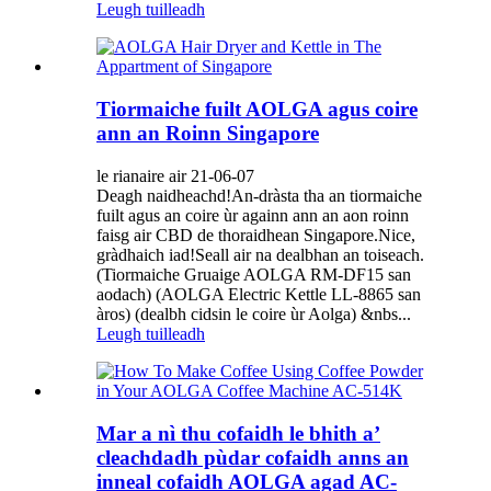
Leugh tuilleadh
Tiormaiche fuilt AOLGA agus coire
ann an Roinn Singapore
le rianaire air 21-06-07
Deagh naidheachd!An-dràsta tha an tiormaiche
fuilt agus an coire ùr againn ann an aon roinn
faisg air CBD de thoraidhean Singapore.Nice,
gràdhaich iad!Seall air na dealbhan an toiseach.
(Tiormaiche Gruaige AOLGA RM-DF15 san
aodach) (AOLGA Electric Kettle LL-8865 san
àros) (dealbh cidsin le coire ùr Aolga) &nbs...
Leugh tuilleadh
Mar a nì thu cofaidh le bhith a’
cleachdadh pùdar cofaidh anns an
inneal cofaidh AOLGA agad AC-