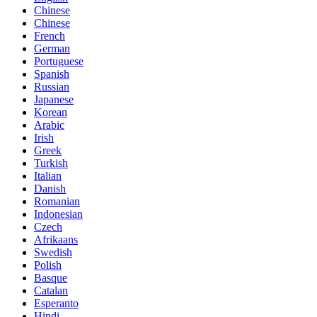
Chinese
Chinese
French
German
Portuguese
Spanish
Russian
Japanese
Korean
Arabic
Irish
Greek
Turkish
Italian
Danish
Romanian
Indonesian
Czech
Afrikaans
Swedish
Polish
Basque
Catalan
Esperanto
Hindi