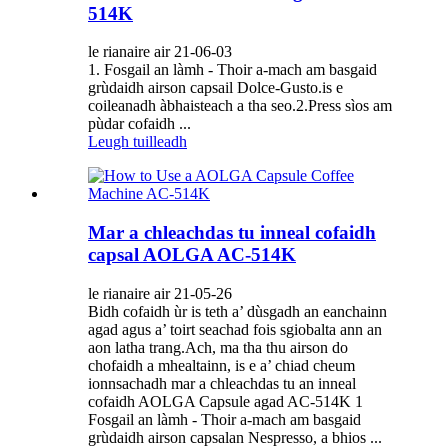
514K
le rianaire air 21-06-03
1. Fosgail an làmh - Thoir a-mach am basgaid
grùdaidh airson capsail Dolce-Gusto.is e
coileanadh àbhaisteach a tha seo.2.Press sìos am
pùdar cofaidh ...
Leugh tuilleadh
Mar a chleachdas tu inneal cofaidh
capsal AOLGA AC-514K
le rianaire air 21-05-26
Bidh cofaidh ùr is teth a’ dùsgadh an eanchainn
agad agus a’ toirt seachad fois sgiobalta ann an
aon latha trang.Ach, ma tha thu airson do
chofaidh a mhealtainn, is e a’ chiad cheum
ionnsachadh mar a chleachdas tu an inneal
cofaidh AOLGA Capsule agad AC-514K 1
Fosgail an làmh - Thoir a-mach am basgaid
grùdaidh airson capsalan Nespresso, a bhios ...