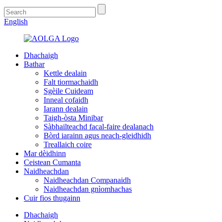
English
Dhachaigh
Bathar
Kettle dealain
Falt tiormachaidh
Sgèile Cuideam
Inneal cofaidh
Iarann ​​​​dealain
Taigh-òsta Minibar
Sàbhailteachd facal-faire dealanach
Bòrd iarainn agus neach-gleidhidh
Treallaich coire
Mar dèidhinn
Ceistean Cumanta
Naidheachdan
Naidheachdan Companaidh
Naidheachdan gnìomhachas
Cuir fios thugainn
Dhachaigh