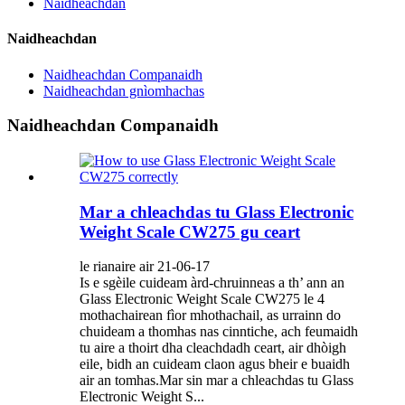
Naidheachdan
Naidheachdan
Naidheachdan Companaidh
Naidheachdan gnìomhachas
Naidheachdan Companaidh
Mar a chleachdas tu Glass Electronic
Weight Scale CW275 gu ceart
le rianaire air 21-06-17
Is e sgèile cuideam àrd-chruinneas a th’ ann an
Glass Electronic Weight Scale CW275 le 4
mothachairean fìor mhothachail, as urrainn do
chuideam a thomhas nas cinntiche, ach feumaidh
tu aire a thoirt dha cleachdadh ceart, air dhòigh
eile, bidh an cuideam claon agus bheir e buaidh
air an tomhas.Mar sin mar a chleachdas tu Glass
Electronic Weight S...